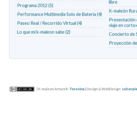
libre
Programa 2012 (5)
K-maleón Rura
Performance Multimedia Solo de Bateria (4)
Presentación d
Paseo Real / Recorrido Virtual (4)
viaje en corto
Lo que mi k-maleon sabe (2)
Concierto 
Proyección de 
| K-maleon Artwork:
Teresina
| Design & WebDesign:
solserpi