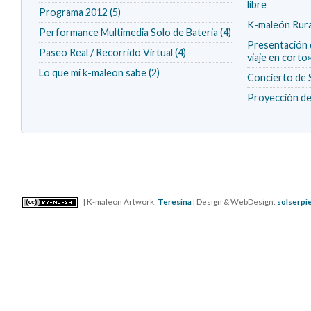
libre
Programa 2012 (5)
K-maleón Rura
Performance Multimedia Solo de Bateria (4)
Presentación d
Paseo Real / Recorrido Virtual (4)
viaje en corto
Lo que mi k-maleon sabe (2)
Concierto 
Proyección de 
| K-maleon Artwork:
Teresina
| Design & WebDesign:
solserpi