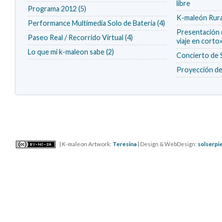
libre
Programa 2012 (5)
K-maleón Rura
Performance Multimedia Solo de Bateria (4)
Presentación d
Paseo Real / Recorrido Virtual (4)
viaje en corto
Lo que mi k-maleon sabe (2)
Concierto 
Proyección de 
| K-maleon Artwork:
Teresina
| Design & WebDesign:
solserpi