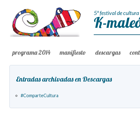
5º festival de cultura 
K-maleó
programa 2014
manifiesto
descargas
con
Entradas archivadas en Descargas
#ComparteCultura