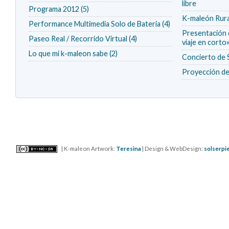
libre
Programa 2012 (5)
K-maleón Rura
Performance Multimedia Solo de Bateria (4)
Presentación d
Paseo Real / Recorrido Virtual (4)
viaje en corto
Lo que mi k-maleon sabe (2)
Concierto 
Proyección de 
| K-maleon Artwork:
Teresina
| Design & WebDesign:
solserpi