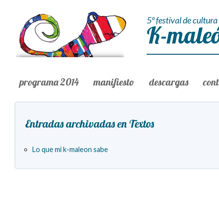
5º festival de cultura 
K-maleó
programa 2014
manifiesto
descargas
con
Entradas archivadas en Textos
Lo que mi k-maleon sabe