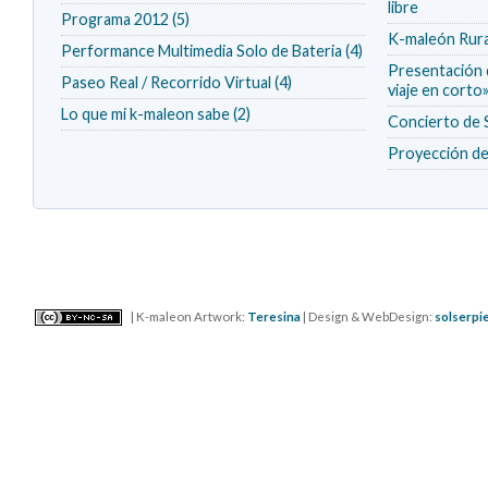
libre
Programa 2012 (5)
K-maleón Rura
Performance Multimedia Solo de Bateria (4)
Presentación d
Paseo Real / Recorrido Virtual (4)
viaje en corto
Lo que mi k-maleon sabe (2)
Concierto 
Proyección de 
| K-maleon Artwork:
Teresina
| Design & WebDesign:
solserpi