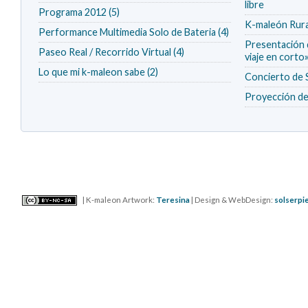
libre
Programa 2012 (5)
K-maleón Rura
Performance Multimedia Solo de Bateria (4)
Presentación d
Paseo Real / Recorrido Virtual (4)
viaje en corto
Lo que mi k-maleon sabe (2)
Concierto 
Proyección de 
| K-maleon Artwork:
Teresina
| Design & WebDesign:
solserpi