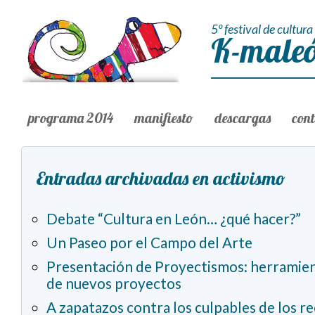
5º festival de cultura 
K-maleó
programa 2014
manifiesto
descargas
con
Entradas archivadas en activismo
Debate “Cultura en León… ¿qué hacer?”
Un Paseo por el Campo del Arte
Presentación de Proyectismos: herramient
de nuevos proyectos
A zapatazos contra los culpables de los re