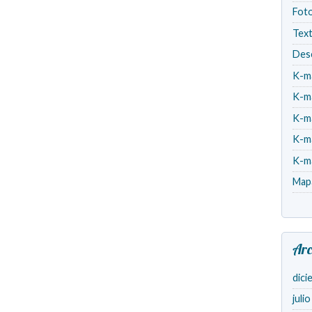
Fot
Tex
Des
K-m
K-m
K-m
K-m
K-m
Map
Arc
dici
juli