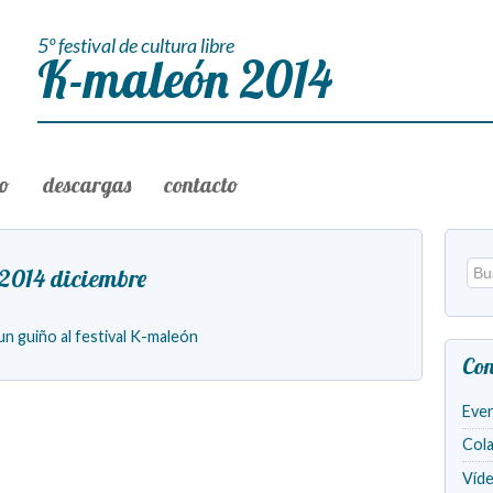
5º festival de cultura libre
K-maleón 2014
to
descargas
contacto
 2014 diciembre
n guiño al festival K-maleón
Con
Eve
Col
Víd