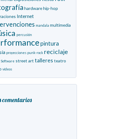
tografía
hardware
hip-hop
Internet
traciones
tervenciones
multimedia
mandala
sica
percusión
erformance
pintura
reciclaje
sía
proyecciones
punk-rock
talleres
street art
teatro
Software
o
vídeos
s comentarios