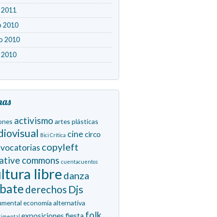
l 2011
o 2010
o 2010
l 2010
mas
activismo
ones
artes plásticas
diovisual
cine
circo
Bici Crítica
copyleft
vocatorias
eative commons
cuentacuentos
ltura libre
danza
bate
derechos
Djs
umental
economía alternativa
folk
exposiciones
fiesta
rimental