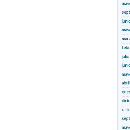
may
sep
juni
may
mar
feb
juli
juni
may
abri
ene
dici
oct
sep
may