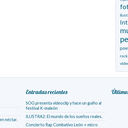
fo
ilus
In
mú
p
poe
rock
víde
Entradas recientes
Último
SOG presenta videoclip y hace un guiño al
festival K-maleón
ILUSTRA2: El mundo de los sueños reales.
en néctar.
Concierto Rap Combativo León + micro