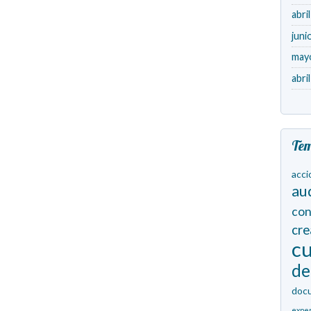
abri
juni
may
abri
Te
acci
au
con
cr
cu
de
doc
expe