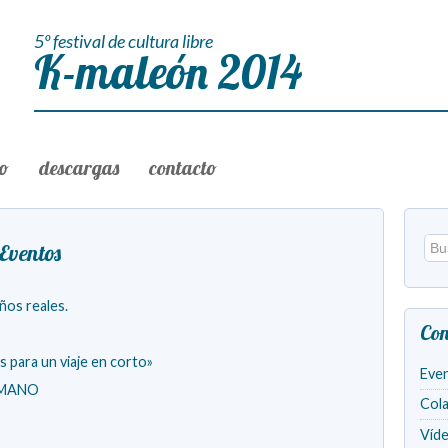
5º festival de cultura libre
K-maleón 2014
to
descargas
contacto
Eventos
ños reales.
Con
s para un viaje en corto»
Eve
UMANO
Col
Víd