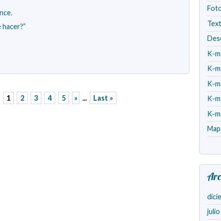
Fot
nce.
Tex
 hacer?”
Des
K-m
K-m
K-m
1
2
3
4
5
»
...
Last »
K-m
K-m
Map
Arc
dici
juli