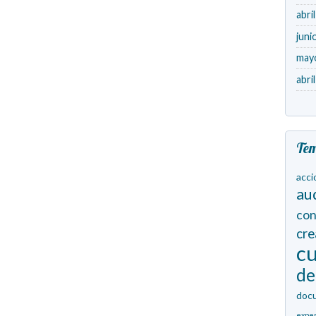
abri
juni
may
abri
Te
acci
au
con
cr
cu
de
doc
expe