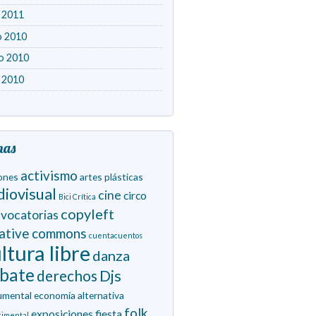
l 2011
o 2010
o 2010
l 2010
mas
activismo
ones
artes plásticas
diovisual
cine
circo
Bici Crítica
copyleft
vocatorias
eative commons
cuentacuentos
ltura libre
danza
bate
derechos
Djs
umental
economía alternativa
folk
exposiciones
fiesta
rimental