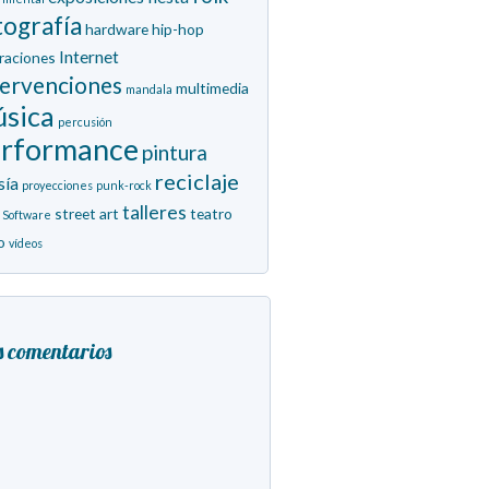
tografía
hardware
hip-hop
Internet
traciones
tervenciones
multimedia
mandala
sica
percusión
erformance
pintura
reciclaje
sía
proyecciones
punk-rock
talleres
street art
teatro
Software
o
vídeos
s comentarios