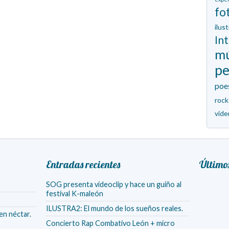
fo
ilus
In
mú
p
poe
rock
víde
Entradas recientes
Último
SOG presenta videoclip y hace un guiño al
festival K-maleón
ILUSTRA2: El mundo de los sueños reales.
en néctar.
Concierto Rap Combativo León + micro