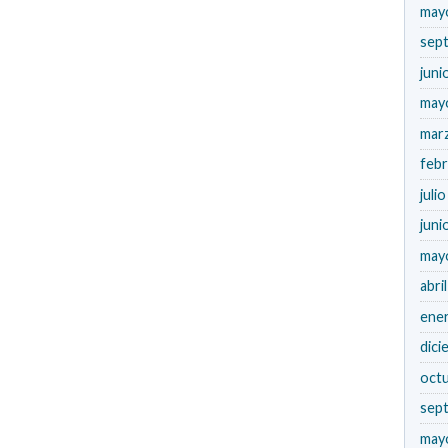
may
sep
juni
may
mar
feb
juli
juni
may
abri
ene
dici
oct
sep
may