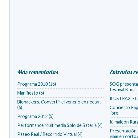
Interve
músic
perfo
poesía
proy
rock
Softwar
vídeo
vídeos
Más comentadas
Entradas re
Programa 2010 (16)
SOG presenta v
festival K-ma
Manifiesto (6)
ILUSTRA2: El 
Biohackers. Convertir el veneno en néctar.
(6)
Concierto Rap
libre
Programa 2012 (5)
K-maleón Rura
Performance Multimedia Solo de Bateria (4)
Presentación d
Paseo Real / Recorrido Virtual (4)
viaje en corto