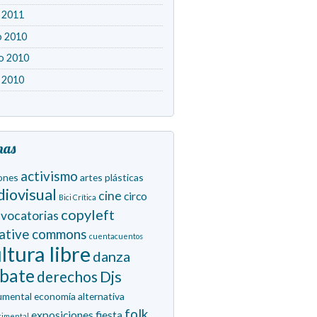
l 2011
o 2010
o 2010
l 2010
mas
activismo
ones
artes plásticas
diovisual
cine
circo
Bici Crítica
copyleft
vocatorias
eative commons
cuentacuentos
ltura libre
danza
bate
derechos
Djs
umental
economía alternativa
folk
exposiciones
fiesta
rimental