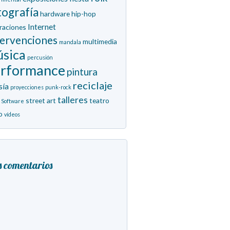
tografía
hardware
hip-hop
Internet
traciones
tervenciones
multimedia
mandala
sica
percusión
erformance
pintura
reciclaje
sía
proyecciones
punk-rock
talleres
street art
teatro
Software
o
vídeos
s comentarios