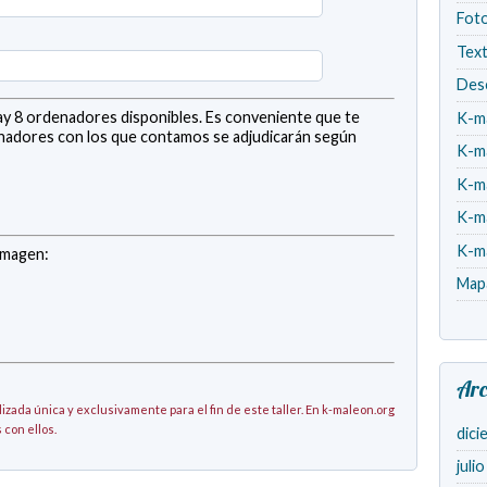
Fot
Tex
Des
ay 8 ordenadores disponibles. Es conveniente que te
K-m
denadores con los que contamos se adjudicarán según
K-m
K-m
K-m
K-m
 imagen:
Map
Arc
izada única y exclusivamente para el fin de este taller. En k-maleon.org
con ellos.
dici
juli