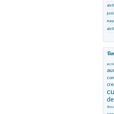
abri
juni
may
abri
Te
acci
au
con
cr
cu
de
doc
expe