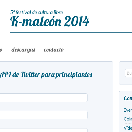
5º festival de cultura libre
K-maleón 2014
to
descargas
contacto
a API de Twitter para principiantes
Con
Eve
Col
Víd