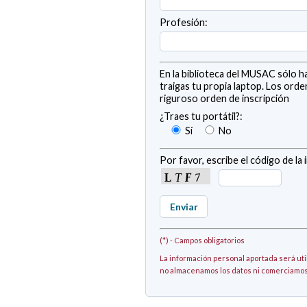
Profesión:
En la biblioteca del MUSAC sólo h
traigas tu propia laptop. Los or
riguroso orden de inscripción
¿Traes tu portátil?:
Sí
No
Por favor, escribe el código de la
(*) - Campos obligatorios
La información personal aportada será util
no almacenamos los datos ni comerciamos 