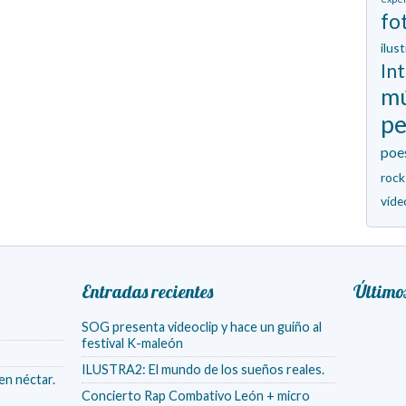
fo
ilus
In
mú
p
poe
rock
víde
Entradas recientes
Último
SOG presenta videoclip y hace un guiño al
festival K-maleón
ILUSTRA2: El mundo de los sueños reales.
en néctar.
Concierto Rap Combativo León + micro