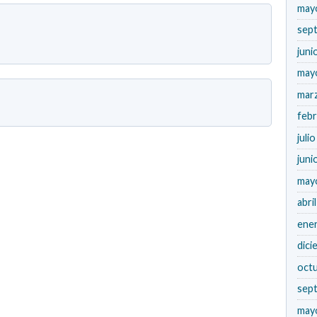
may
sep
juni
may
mar
feb
juli
juni
may
abri
ene
dici
oct
sep
may