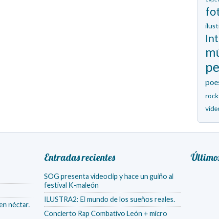
fo
ilus
In
mú
p
poe
rock
víde
Entradas recientes
Último
SOG presenta videoclip y hace un guiño al
festival K-maleón
ILUSTRA2: El mundo de los sueños reales.
en néctar.
Concierto Rap Combativo León + micro