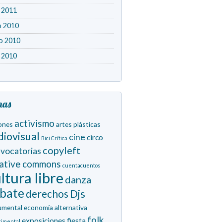
l 2011
o 2010
o 2010
l 2010
mas
activismo
ones
artes plásticas
diovisual
cine
circo
Bici Crítica
copyleft
vocatorias
eative commons
cuentacuentos
ltura libre
danza
bate
derechos
Djs
umental
economía alternativa
folk
exposiciones
fiesta
rimental