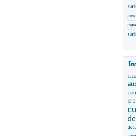
abri
juni
may
abri
Te
acci
au
con
cr
cu
de
doc
expe