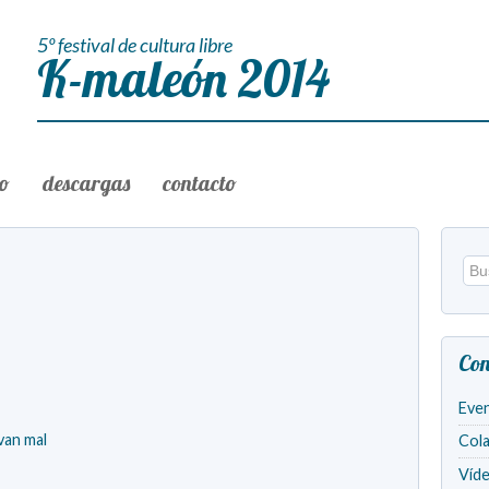
5º festival de cultura libre
K-maleón 2014
to
descargas
contacto
Con
Eve
van mal
Col
Víd