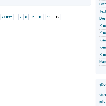
Fot
Tex
« First
...
«
8
9
10
11
12
Des
K-m
K-m
K-m
K-m
K-m
Map
Arc
dici
juli