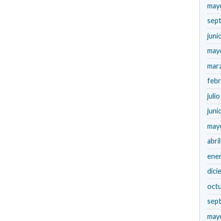
may
sep
juni
may
mar
feb
juli
juni
may
abri
ene
dici
oct
sep
may